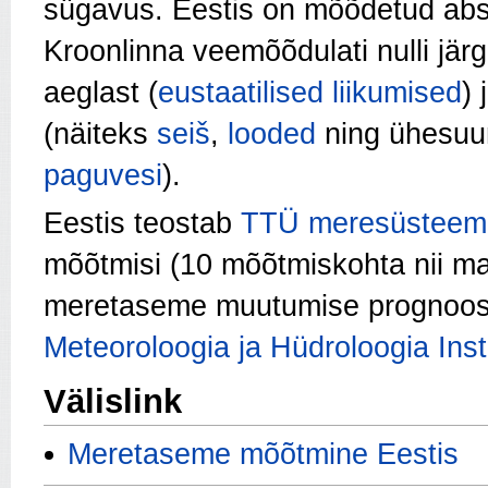
sügavus. Eestis on mõõdetud ab
Kroonlinna veemõõdulati nulli
järg
aeglast (
eustaatilised liikumised
) 
(näiteks
seiš
,
looded
ning ühesuun
paguvesi
).
Eestis teostab
TTÜ meresüsteemid
mõõtmisi (10 mõõtmiskohta nii man
meretaseme muutumise prognoos
Meteoroloogia ja Hüdroloogia Inst
Välislink
Meretaseme mõõtmine Eestis