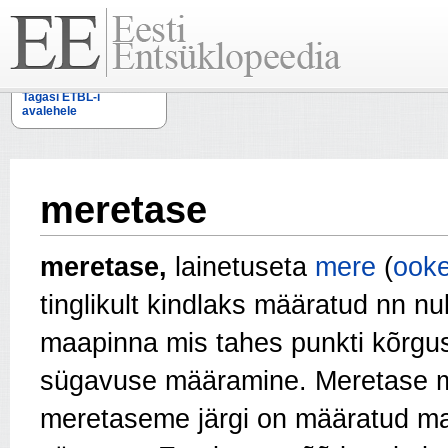
Tagasi ETBL-i
avalehele
meretase
meretase,
lainetuseta
mere
(
ooke
tinglikult kindlaks määratud nn 
maapinna mis tahes punkti kõrgus
sügavuse mää­ramine. Meretase m
meretaseme järgi on määratud m