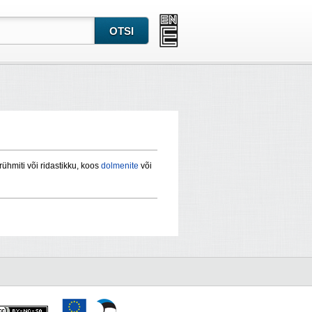
ühmiti või ridastikku, koos
dolmenite
või