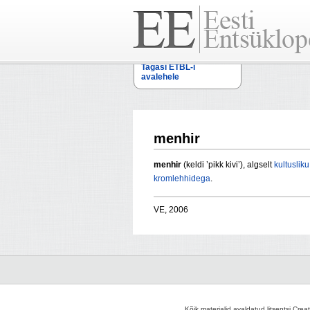
Tagasi ETBL-i
avalehele
menhir
menhir
(keldi ’pikk kivi’), algselt
kultusliku
kromlehhidega
.
VE, 2006
Kõik materjalid avaldatud litsentsi Crea