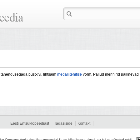
tähendusegaga püstkivi, lihtsaim
megaliitehitise
vorm. Paljud menhirid paiknevad r
Eesti Entsüklopeediast
Tagasiside
Kontakt
tive Commons Attribution-Noncommercial-Share Alike licence alusel, v.a kui on märgitud teisiti.