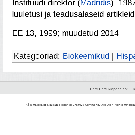
Instituudi direktor (
Madridis
). 19
luuletusi ja teadusalaseid artikleid
EE 13, 1999; muudetud 2014
Kategooriad:
Biokeemikud
|
Hispa
Eesti Entsüklopeediast
T
Kõik materjalid avaldatud litsentsi Creative Commons Attribution-Noncommercial-S