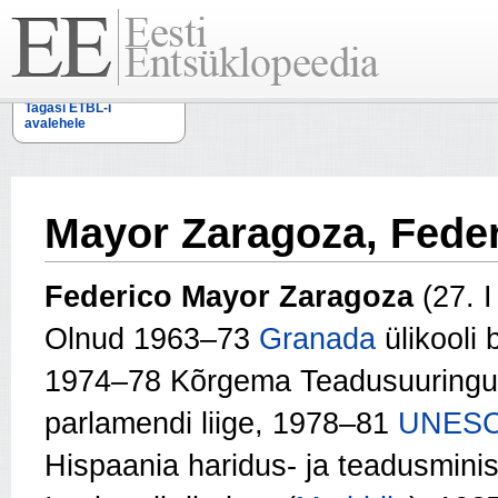
Tagasi ETBL-i
avalehele
Mayor Zaragoza, Fede
Federico Mayor Zaragoza
(27. I
Olnud 1963–73
Granada
ülikooli
1974–78 Kõrgema Teadusuuringu
parlamendi liige, 1978–81
UNES
Hispaania haridus- ja teadusmini