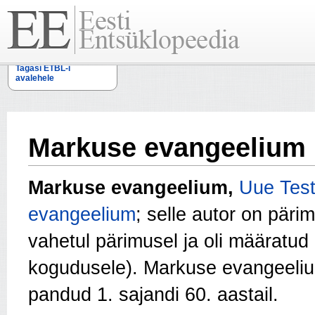
Tagasi ETBL-i
avalehele
Markuse evangeelium
Markuse evangeelium,
Uue Tes
evangeelium
; selle autor on päri
vahetul pärimusel ja oli määratud
kogudusele). Markuse evan­geeliu
pandud 1. sajandi 60. aastail.