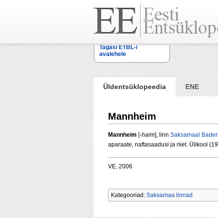
Tagasi ETBL-i
avalehele
Üldentsüklopeedia
ENE
Mannheim
Mannheim
[-
haim
], linn
Saksamaal
Baden
aparaate, naftasaadusi ja riiet. Ülikool (1
VE, 2006
Kategooriad:
Saksamaa linnad