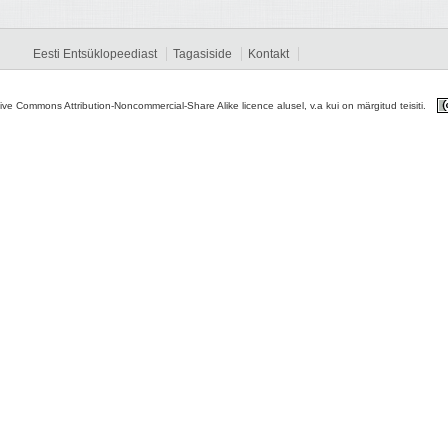
Eesti Entsüklopeediast
Tagasiside
Kontakt
tive Commons Attribution-Noncommercial-Share Alike licence alusel, v.a kui on märgitud teisiti.