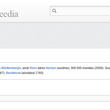
-Württembergis
, asub
Reini
ääres
Neckari
suudmes; 308 000 elanikku (2006). Su
967).
Barokklos
s (alustatud 1760).