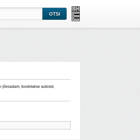
ur
jõesadam
; toodetakse autosid,