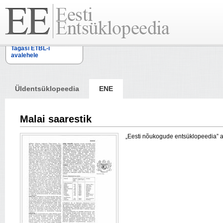
Tagasi ETBL-i
avalehele
Üldentsüklopeedia
ENE
Malai saarestik
„Eesti nõukogude entsüklopeedia” arti