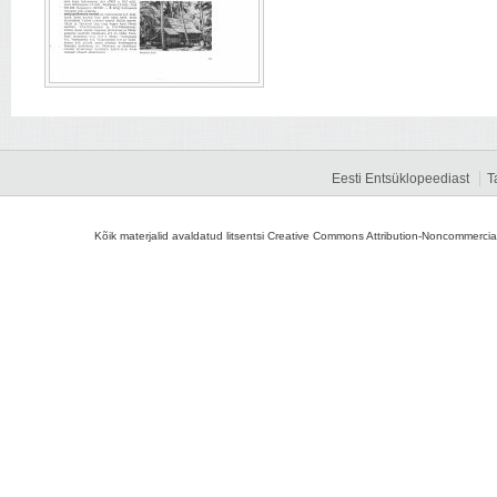
Eesti Entsüklopeediast
T
Kõik materjalid avaldatud litsentsi Creative Commons Attribution-Noncommercial-S