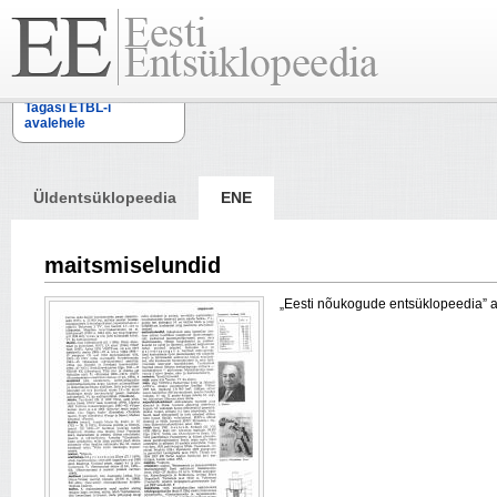
Tagasi ETBL-i
avalehele
Üldentsüklopeedia
ENE
maitsmiselundid
„Eesti nõukogude entsüklopeedia” arti