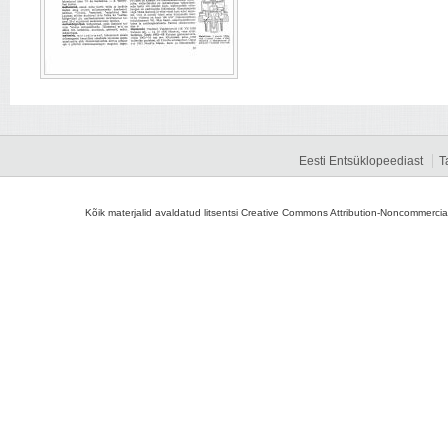
Eesti Entsüklopeediast
T
Kõik materjalid avaldatud litsentsi Creative Commons Attribution-Noncommercial-S