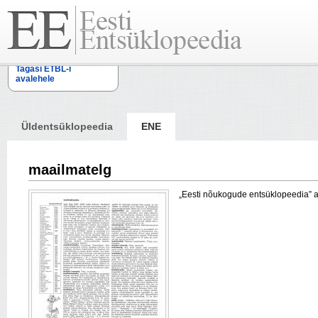
Tagasi ETBL-i
avalehele
Üldentsüklopeedia
ENE
maailmatelg
„Eesti nõukogude entsüklopeedia” arti