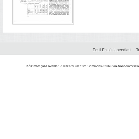
Eesti Entsüklopeediast
T
Kõik materjalid avaldatud litsentsi Creative Commons Attribution-Noncommercial-S