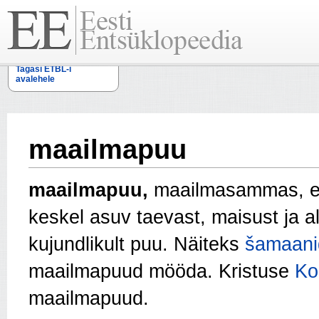
Tagasi ETBL-i
avalehele
maailmapuu
maailmapuu,
maailmasammas, el
keskel asuv taevast, maisust ja a
kujundlikult puu. Näiteks
šamaani
maailmapuud mööda.
Kristuse
Ko
maailmapuud.