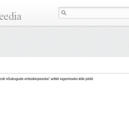
esti nõukogude entsüklopeedia” artikli lugemiseks kliki pildil.