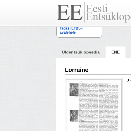
Tagasi ETBL-i
avalehele
Üldentsüklopeedia
ENE
Lorraine
„E