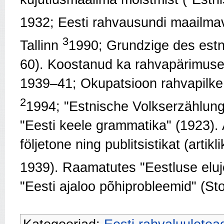
1932; Eesti rahvausundi maailm
3
Tallinn
1990; Grundzige des estn
60). Koostanud ka rahvapärimusek
1939–41; Okupatsioon rahvapilke 
2
1994; "Estnische Volkserzählunge
"Eesti keele grammatika" (1923).
följetone ning publitsistikat (arti
1939). Raamatutes "Eestluse eluj
"Eesti ajaloo põhiprobleemid" (S