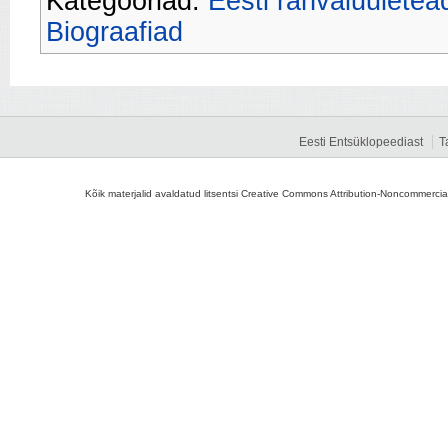
Kategooriad:
Eesti rahvaluuletea
Biograafiad
Eesti Entsüklopeediast
T
Kõik materjalid avaldatud litsentsi Creative Commons Attribution-Noncommercial-S