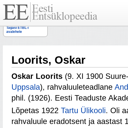
Tagasi ETBL-i
avalehele
Loorits, Oskar
Oskar Loorits
(9. XI 1900 Suure
Uppsala
), rahvaluuleteadlane
And
phil. (1926). Eesti Teaduste Akade
Lõpetas 1922
Tartu Ülikooli
. Oli 
rahvaluule eradotsent ja aastast 