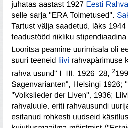
juhatas aastast 1927
Eesti Rahval
selle sarja "ERA Toimetused".
Sa
Tartust välja saadetud, läks 1944
teadustööd riikliku stipendiaadina
Looritsa peamine uurimisala oli e
suuri teeneid
liivi
rahvapärimuse ko
2
rahva usund" I–III, 1926–28,
199
Sagenvarianten", Helsingi 1926; "V
"Volkslieder der Liven", 1936; Lii
rahvaluule, eriti rahvausundi uur
esitanud rohkesti uudseid käsitlu
kujutlusmaailma mõistmist ("Estn