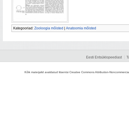
Kategooriad:
Zooloogia mõisted
|
Anatoomia mõisted
Eesti Entsüklopeediast
T
Kõik materjalid avaldatud litsentsi Creative Commons Attribution-Noncommercial-S