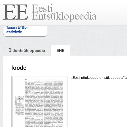
Tagasi ETBL-i
avalehele
Üldentsüklopeedia
ENE
loode
„Eesti nõukogude entsüklopeedia” arti