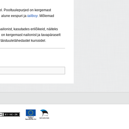
del. Pooltuulepurjed on kergemast
i alune eespuri ja
tallboy
. Mõlemad
lonist, kasutades erilõikeid, näiteks
d on kergemast nailonist ja tavapäraselt
täistuulelähedastel kurssidel.