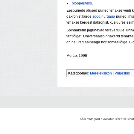
blooperiteks
.
Eespurjede alused purjed tehakse veidi k
dakronist kõrge
soodinurgaga
purjed, mis
tehakse kergest dakronist, kusjuures esime
Spinnakerid jagunevad terava tuule, unive
tähtlõiget. Universaalspinnakerid tehakse 
on neil radiaalpeaga horisontaallõige. Bl
MerLe, 1996
Kategooriad:
Mereleksikon
|
Purjestus
Kõik materjalid avaldatud litsentsi Crea