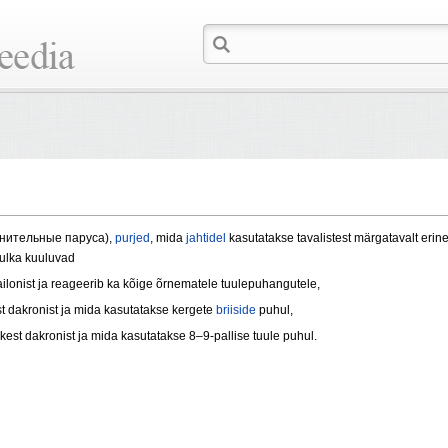
полнительные паруса),
purjed
, mida
jahtidel
kasutatakse tavalistest märgatavalt erin
hulka kuuluvad
ailonist ja reageerib ka kõige õrnematele tuulepuhangutele,
st dakronist ja mida kasutatakse kergete
briiside
puhul,
skest dakronist ja mida kasutatakse 8–9-pallise tuule puhul.