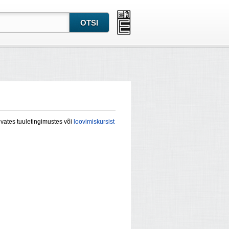
evates tuuletingimustes või
loovimiskursist