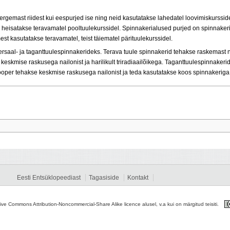
ergemast riidest kui eespurjed ise ning neid kasutatakse lahedatel loovimiskurssi
 heisatakse teravamatel pooltuulekurssidel. Spinnakerialused purjed on spinnaker
st kasutatakse teravamatel, teist täiematel pärituulekurssidel.
rsaal- ja taganttuulespinnakerideks. Terava tuule spinnakerid tehakse raskemast nai
keskmise raskusega nailonist ja harilikult triradiaailõikega. Taganttuulespinnakeri
ooper tehakse keskmise raskusega nailonist ja teda kasutatakse koos spinnakeriga 
Eesti Entsüklopeediast
Tagasiside
Kontakt
tive Commons Attribution-Noncommercial-Share Alike licence alusel, v.a kui on märgitud teisiti.