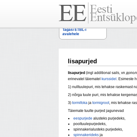
Tagasi ETBL-i
avalehele
lisapurjed
lisapurjed
(ingl additional sails, vn до
erinevatel täiematel
kurssidel
. Esimeste 
1) nulltuulepuri, mis tehakse raskemast n
2) nõrga tuule puri, mis tehakse kergema
3)
tormifoka
ja
tormigroot
, mis tehakse ra
Täiemate tuulte purjed jagunevad
eespurjede
alusteks purjedeks,
pooltuulepurjedeks,
spinnakerialusteks purjedeks,
spinnakerideks
ja