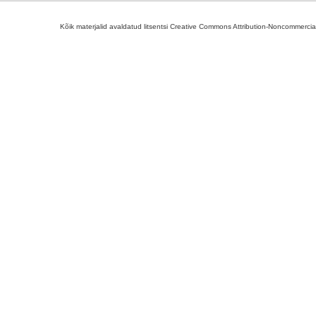
Kõik materjalid avaldatud litsentsi Creative Commons Attribution-Noncommercial-S