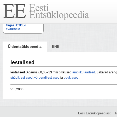
Tagasi ETBL-i
avalehele
Üldentsüklopeedia
ENE
lestalised
lestalised
(
Acarina
), 0,05–13 mm pikkused
ämblikulaadsed
. Läbivad areng
süüdiklestlased
,
võrgendilestlased
ja
puuklased
.
VE, 2006
Eesti Entsüklopeediast
T