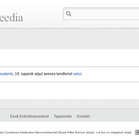
hvatants
, 19. sajandi algul arenes lendlerist
valss
.
Eesti Entsüklopeediast
Tagasiside
Kontakt
tive Commons Attribution-Noncommercial-Share Alike licence alusel, v.a kui on märgitud teisiti.