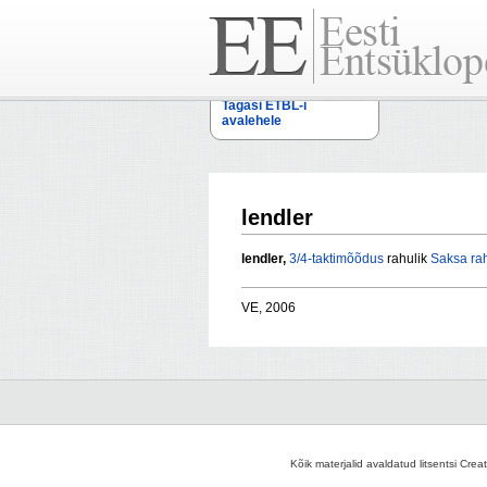
Tagasi ETBL-i
avalehele
lendler
lendler,
3/4-taktimõõdus
rahulik
Saksa
ra
VE, 2006
Kõik materjalid avaldatud litsentsi Crea