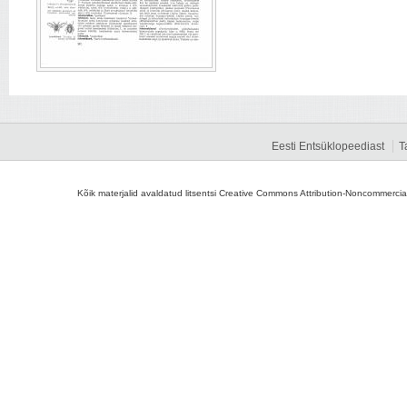
Eesti Entsüklopeediast
T
Kõik materjalid avaldatud litsentsi Creative Commons Attribution-Noncommercial-S