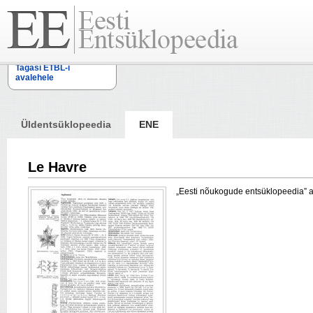
Tagasi ETBL-i
avalehele
Üldentsüklopeedia
ENE
Le Havre
„Eesti nõukogude entsüklopeedia” arti