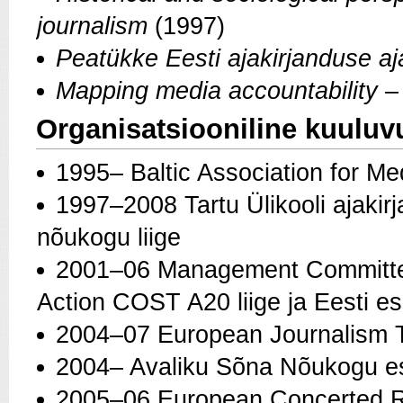
journalism
(1997)
Peatükke Eesti ajakirjanduse a
Mapping media accountability 
Organisatsiooniline kuuluv
1995– Baltic Association for Me
1997–2008 Tartu Ülikooli ajaki
nõukogu liige
2001–06 Management Committee
Action COST A20 liige ja Eesti es
2004–07 European Journalism Tr
2004– Avaliku Sõna Nõukogu e
2005–06 European Concerted R