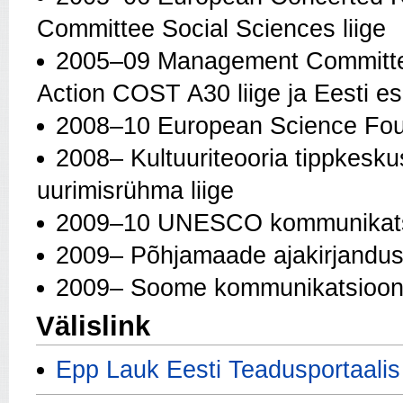
Committee Social Sciences liige
2005–09 Management Committee
Action COST A30 liige ja Eesti es
2008–10 European Science Foun
2008– Kultuuriteooria tippkesk
uurimisrühma liige
2009–10 UNESCO kommunikatsioo
2009– Põhjamaade ajakirjandusu
2009– Soome kommunikatsioonit
Välislink
Epp Lauk Eesti Teadusportaalis