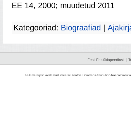
EE 14, 2000; muudetud 2011
Kategooriad:
Biograafiad
|
Ajakir
Eesti Entsüklopeediast
T
Kõik materjalid avaldatud litsentsi Creative Commons Attribution-Noncommercial-S