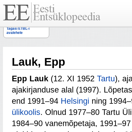
Tagasi ETBL-i
avalehele
Lauk, Epp
Epp Lauk
(12. XI 1952
Tartu
), aj
ajakirjanduse alal (1997). Lõpet
end 1991–94
Helsingi
ning 1994
ülikoolis
. Olnud 1977–80 Tartu Üli
1984–90 vanemõpetaja, 1991–97 