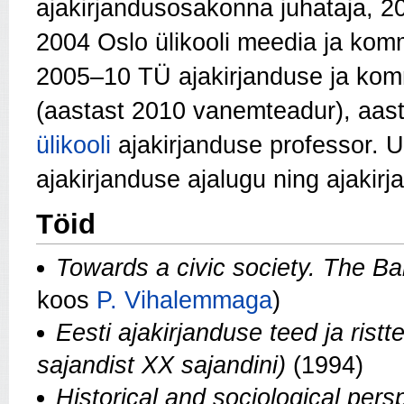
ajakirjandusosakonna juhataja, 20
2004 Oslo ülikooli meedia ja kom
2005–10 TÜ ajakirjanduse ja komm
(aastast 2010 vanemteadur), aas
ülikooli
ajakirjanduse professor. 
ajakirjanduse ajalugu ning ajakir
Töid
Towards a civic society. The Ba
koos
P. Vihalemmaga
)
Eesti ajakirjanduse teed ja rist
sajandist XX sajandini)
(1994)
Historical and sociological per