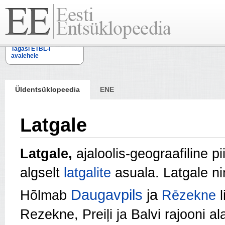
Tagasi ETBL-i
avalehele
Üldentsüklopeedia
ENE
Latgale
Latgale,
ajaloolis-geograafiline p
algselt
latgalite
asuala. Latgale nim
Daugavpils
ja
Hõlmab
Rēzekne
l
Rezekne, Preiļi ja Balvi rajooni a