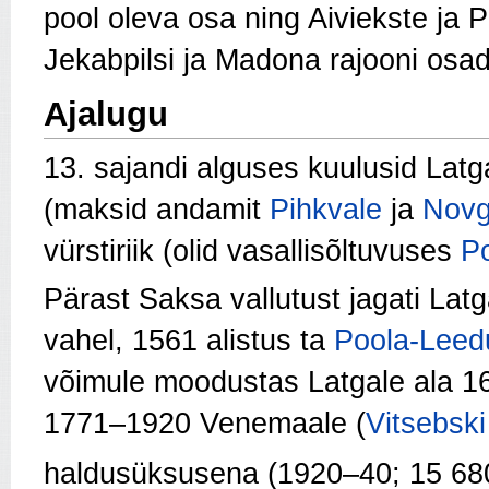
pool oleva osa ning Aiviekste ja 
Jekabpilsi ja Madona rajooni osad
Ajalugu
13. sajandi alguses kuulusid Lat
(maksid andamit
Pihkvale
ja
Novg
vürstiriik (olid vasallisõltuvuses
Po
Pärast Saksa vallutust jagati Lat
vahel, 1561 alistus ta
Poola-Leed
võimule moodustas Latgale ala 1
1771–1920 Venemaale (
Vitsebski
haldusüksusena (1920–40; 15 68