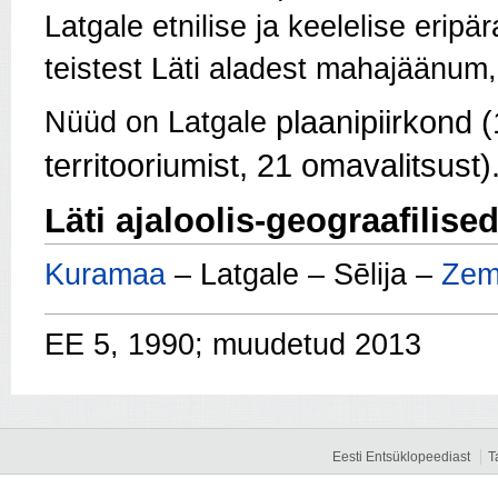
Latgale etnilise ja keelelise eripära
teistest Läti aladest mahajäänum,
plaanipiirkond 
Nüüd on Latgale
territooriumist, 21 omavalitsust)
Läti ajaloolis-geograafilise
Kuramaa
– Latgale – Sēlija –
Zem
EE 5, 1990; muudetud 2013
Eesti Entsüklopeediast
T