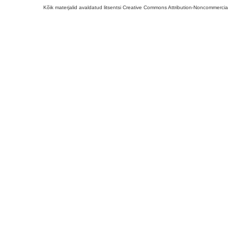
Kõik materjalid avaldatud litsentsi Creative Commons Attribution-Noncommercial-S