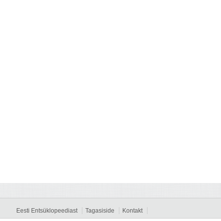
Eesti Entsüklopeediast
Tagasiside
Kontakt