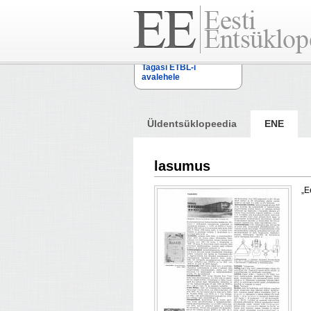
Tagasi ETBL-i
avalehele
Üldentsüklopeedia
ENE
lasumus
„E