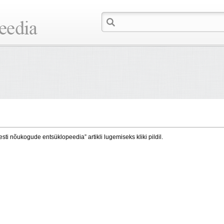
esti nõukogude entsüklopeedia” artikli lugemiseks kliki pildil.