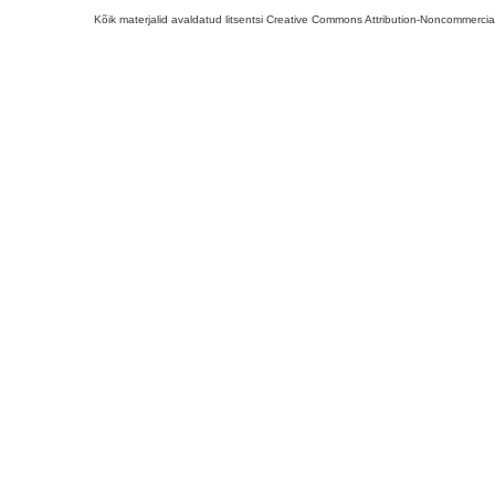
Kõik materjalid avaldatud litsentsi Creative Commons Attribution-Noncommercial-S