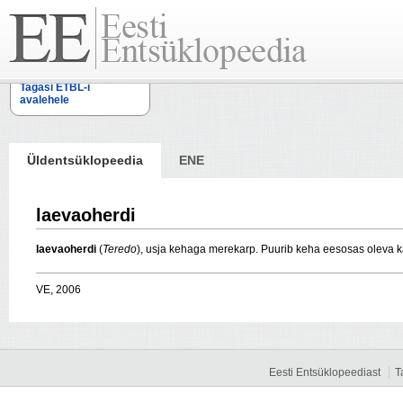
Tagasi ETBL-i
avalehele
Üldentsüklopeedia
ENE
laevaoherdi
laevaoherdi
(
Teredo
), usja kehaga merekarp. Puurib keha eesosas oleva ka
VE, 2006
Eesti Entsüklopeediast
T