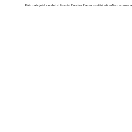
Kõik materjalid avaldatud litsentsi Creative Commons Attribution-Noncommercial-S