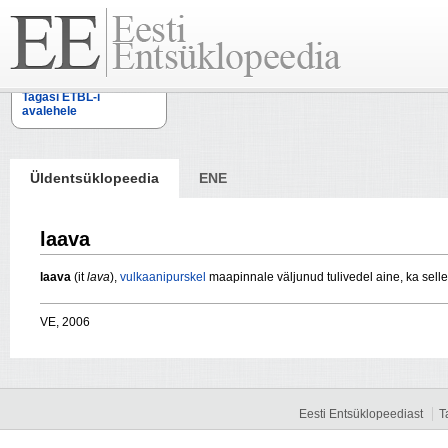
Tagasi ETBL-i
avalehele
Üldentsüklopeedia
ENE
laava
laava
(it
lava
),
vulkaanipurskel
maapinnale väljunud tulivedel aine, ka sell
VE, 2006
Eesti Entsüklopeediast
T