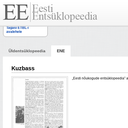
Tagasi ETBL-i
avalehele
Üldentsüklopeedia
ENE
Kuzbass
„Eesti nõukogude entsüklopeedia” arti