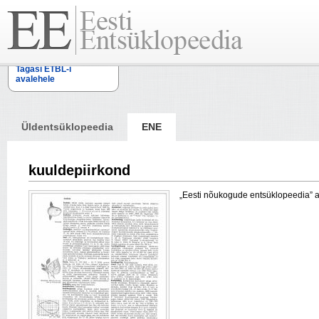
Tagasi ETBL-i
avalehele
Üldentsüklopeedia
ENE
kuuldepiirkond
„Eesti nõukogude entsüklopeedia” arti