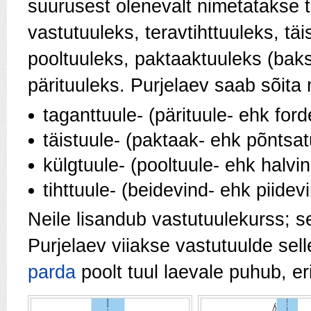
suurusest olenevalt nimetatakse t
vastutuuleks, teravtihttuuleks, täi
pooltuuleks, paktaaktuuleks (baks
pärituuleks. Purjelaev saab sõita n
taganttuule- (pärituule- ehk ford
täistuule- (paktaak- ehk põntsat
külgtuule- (pooltuule- ehk halvin
tihttuule- (beidevind- ehk piidevi
Neile lisandub vastutuulekurss; 
Purjelaev viiakse vastutuulde sel
parda
poolt tuul laevale puhub, e