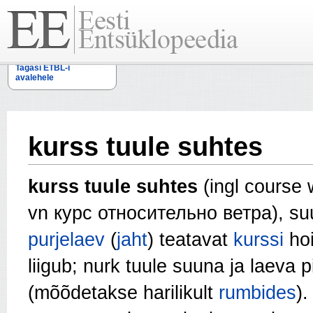
Tagasi ETBL-i
avalehele
kurss tuule suhtes
kurss tuule suhtes
(ingl course 
vn курс относительно ветра), suu
purjelaev
(
jaht
) teatavat
kurssi
ho
liigub; nurk tuule suuna ja laeva p
(mõõdetakse harilikult
rumbides
).