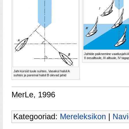
Jahtide paiknemine vaatlusjahi A 
II eesalltuule, III alltuule, IV tag
Jahi kursid tuule suhtes. Vasakul halsil A
suhtes ja paremal halsil B olevad jahid
MerLe, 1996
Kategooriad:
Mereleksikon
|
Navi