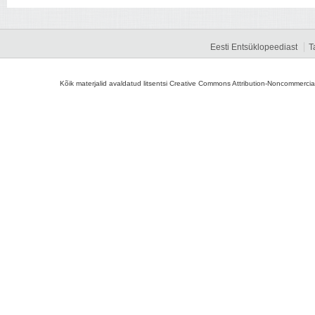
Eesti Entsüklopeediast
T
Kõik materjalid avaldatud litsentsi Creative Commons Attribution-Noncommercial-S