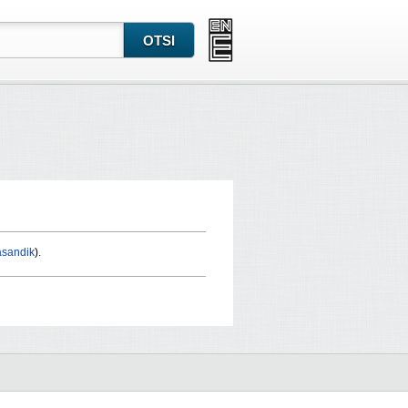
asandik
).