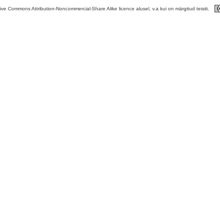
tive Commons Attribution-Noncommercial-Share Alike licence alusel, v.a kui on märgitud teisiti.