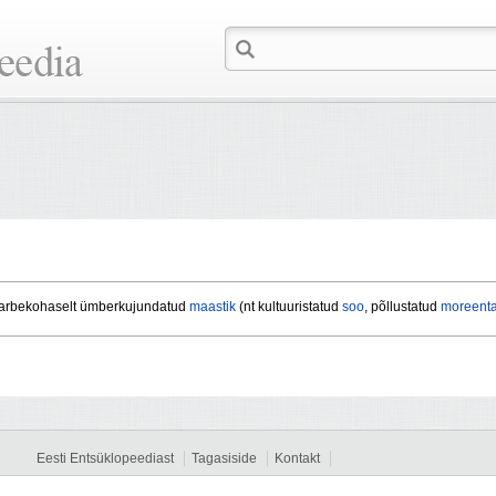
tarbekohaselt ümberkujundatud
maastik
(nt kultuuristatud
soo
, põllustatud
moreent
Eesti Entsüklopeediast
Tagasiside
Kontakt