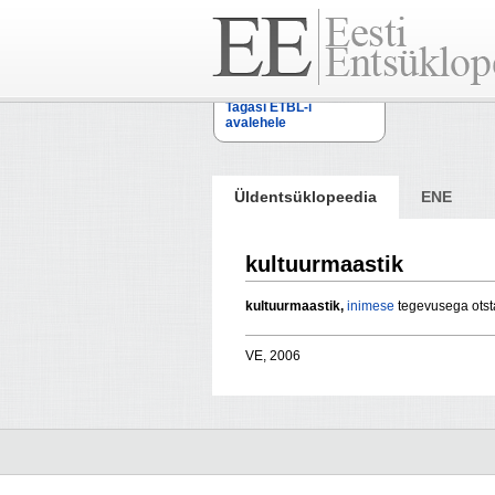
Tagasi ETBL-i
avalehele
Üldentsüklopeedia
ENE
kultuurmaastik
kultuurmaastik,
inimese
tegevusega ots
VE, 2006