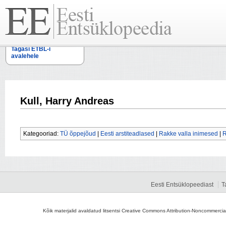
Tagasi ETBL-i
avalehele
Kull, Harry Andreas
Kategooriad:
TÜ õppejõud
|
Eesti arstiteadlased
|
Rakke valla inimesed
|
R
Eesti Entsüklopeediast
T
Kõik materjalid avaldatud litsentsi Creative Commons Attribution-Noncommercial-S