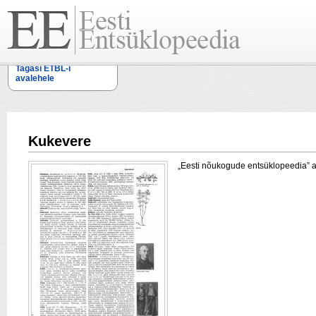
Tagasi ETBL-i
avalehele
Kukevere
„Eesti nõukogude entsüklopeedia” arti