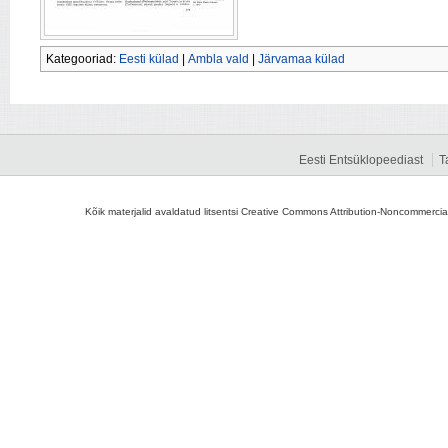
Kategooriad:
Eesti külad
|
Ambla vald
|
Järvamaa külad
Eesti Entsüklopeediast
T
Kõik materjalid avaldatud litsentsi Creative Commons Attribution-Noncommercial-S