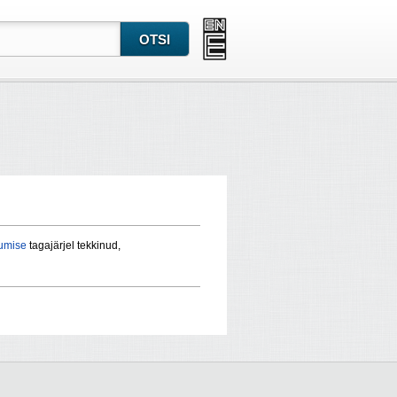
umise
tagajärjel tekkinud,