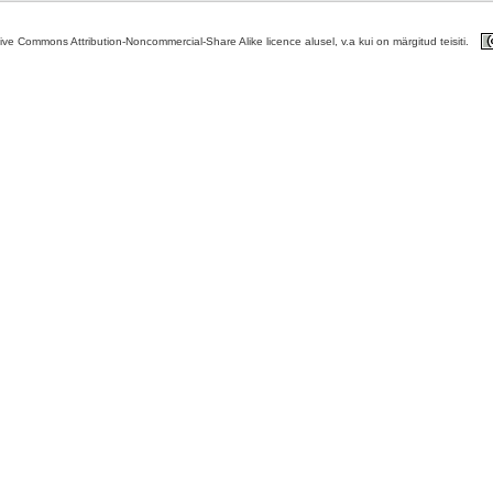
tive Commons Attribution-Noncommercial-Share Alike licence alusel, v.a kui on märgitud teisiti.