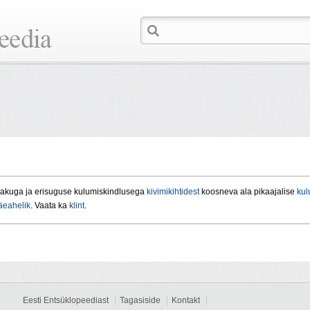
lakuga ja erisuguse kulumiskindlusega
kivimikihtidest
koosneva ala pikaajalise
kul
eahelik
. Vaata ka
klint
.
Eesti Entsüklopeediast
Tagasiside
Kontakt