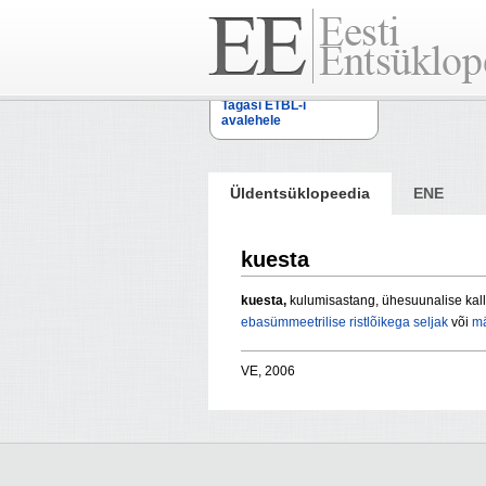
Tagasi ETBL-i
avalehele
Üldentsüklopeedia
ENE
kuesta
kuesta,
kulumisastang, ühesuunalise kal
ebasümmeetrilise
ristlõikega
seljak
või
mä
VE, 2006