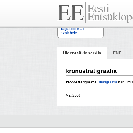
Tagasi ETBL-i
avalehele
Üldentsüklopeedia
ENE
kronostratigraafia
kronostratigraafia,
stratigraafia
haru, mis 
VE, 2006