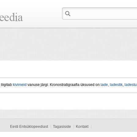
liigitab
kivimeid
vanuse järgi. Kronostratigraafia üksused on
lade
,
ladestik
,
ladestu
Eesti Entsüklopeediast
Tagasiside
Kontakt