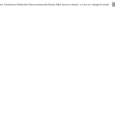
tive Commons Attribution-Noncommercial-Share Alike licence alusel, v.a kui on märgitud teisiti.