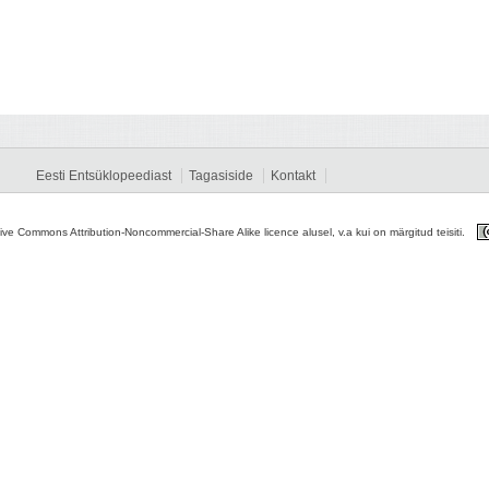
Eesti Entsüklopeediast
Tagasiside
Kontakt
tive Commons Attribution-Noncommercial-Share Alike licence alusel, v.a kui on märgitud teisiti.