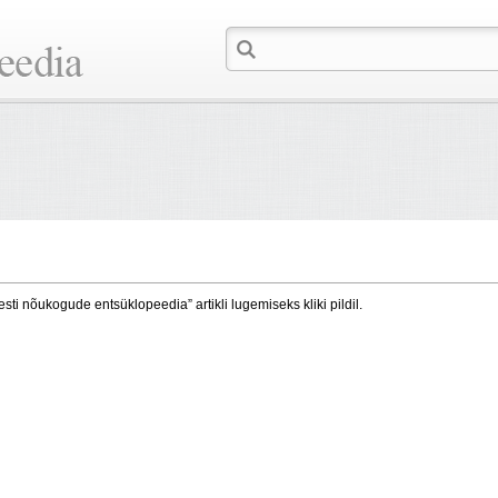
esti nõukogude entsüklopeedia” artikli lugemiseks kliki pildil.