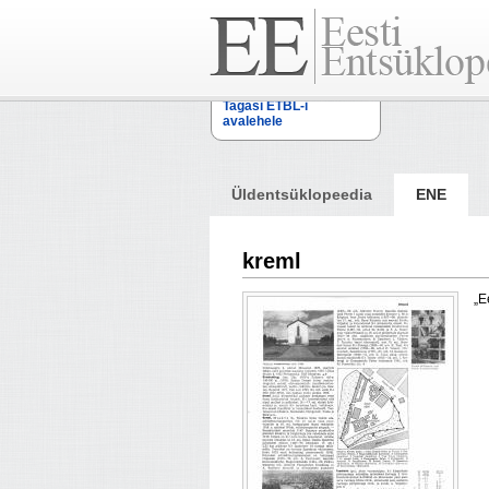
Tagasi ETBL-i
avalehele
Üldentsüklopeedia
ENE
kreml
„E