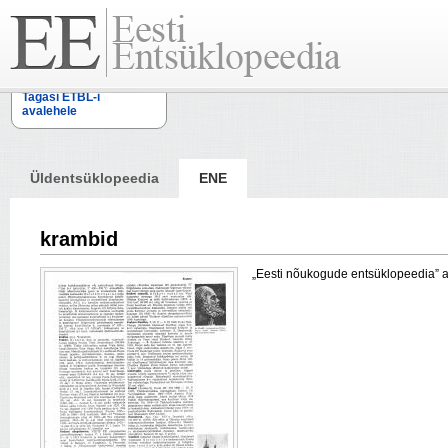
Tagasi ETBL-i
avalehele
Üldentsüklopeedia
ENE
krambid
„Eesti nõukogude entsüklopeedia” arti