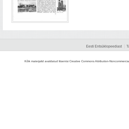
Eesti Entsüklopeediast
T
Kõik materjalid avaldatud litsentsi Creative Commons Attribution-Noncommercial-S