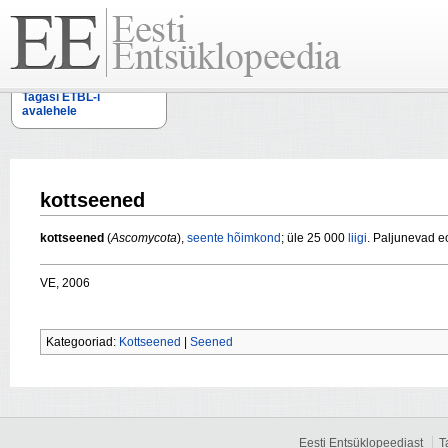
Tagasi ETBL-i
avalehele
kottseened
kottseened
(
Ascomycota
),
seente
hõimkond
; üle 25 000
liigi
. Paljunevad e
VE, 2006
Kategooriad:
Kottseened
|
Seened
Eesti Entsüklopeediast
T