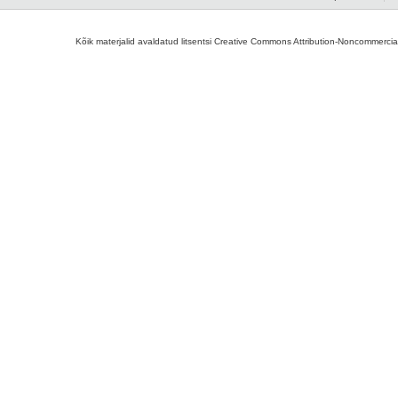
Kõik materjalid avaldatud litsentsi Creative Commons Attribution-Noncommercial-S