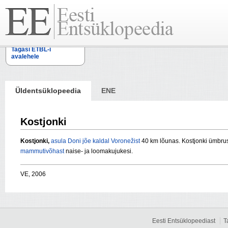
Tagasi ETBL-i
avalehele
Üldentsüklopeedia
ENE
Kostjonki
Kostjonki,
asula
Doni jõe
kaldal
Voronežist
40 km lõunas. Kostjonki ümbru
mammutivõhast
naise- ja loomakujukesi.
VE, 2006
Eesti Entsüklopeediast
T