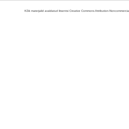
Kõik materjalid avaldatud litsentsi Creative Commons Attribution-Noncommercial-S