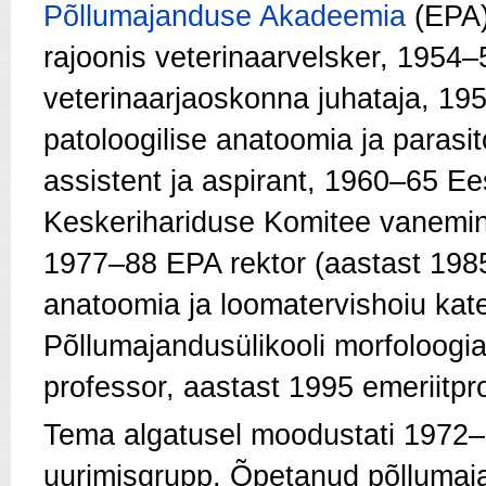
Põllumajanduse Akadeemia
(EPA)
rajoonis veterinaarvelsker, 1954
veterinaarjaoskonna juhataja, 1
patoloogilise anatoomia ja parasi
assistent ja aspirant, 1960–65 E
Keskerihariduse Komitee vanemin
1977–88 EPA rektor (aastast 1985
anatoomia ja loomatervishoiu kate
Põllumajandusülikooli morfoloogia,
professor, aastast 1995 emeriitpr
Tema algatusel moodustati 1972
uurimisgrupp. Õpetanud põlluma