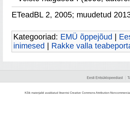
ETeadBL 2, 2005; muudetud 201
Kategooriad:
EMÜ õppejõud
|
Ees
inimesed
|
Rakke valla teabeport
Eesti Entsüklopeediast
T
Kõik materjalid avaldatud litsentsi Creative Commons Attribution-Noncommercial-S