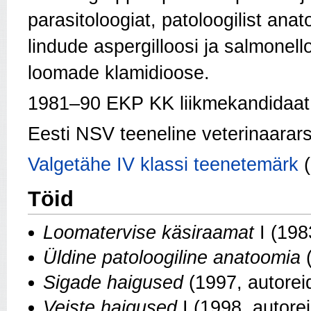
parasitoloogiat, patoloogilist ana
lindude aspergilloosi ja salmonell
loomade klamidioose.
1981–90 EKP KK liikmekandidaat
Eesti NSV teeneline veterinaarars
Valgetähe IV klassi teenetemärk
(
Töid
Loomatervise käsiraamat
I (198
Üldine patoloogiline anatoomia
(
Sigade haigused
(1997, autorei
Veiste haigused
I (1998, autorei