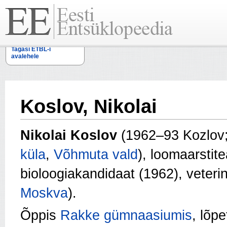
Tagasi ETBL-i
avalehele
Koslov, Nikolai
Nikolai Koslov
(1962–93 Kozlov;
küla
,
Võhmuta vald
), loomaarstit
bioloogiakandidaat (1962), veteri
Moskva
).
Õppis
Rakke gümnaasiumis
, lõp