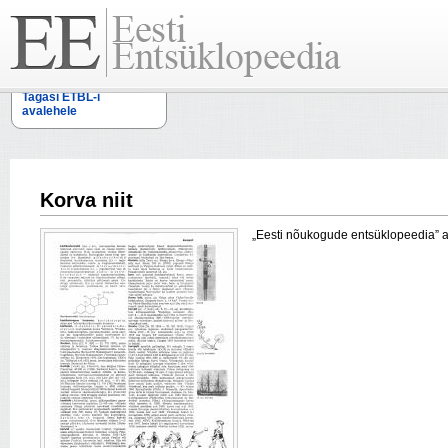
Tagasi ETBL-i
avalehele
Korva niit
„Eesti nõukogude entsüklopeedia” arti