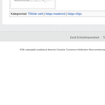
Kategooriad:
Tõlliste vald
|
Valga maakond
|
Valga nõgu
Eesti Entsüklopeediast
T
Kõik materjalid avaldatud litsentsi Creative Commons Attribution-Noncommercial-S