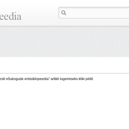
esti nõukogude entsüklopeedia” artikli lugemiseks kliki pildil.