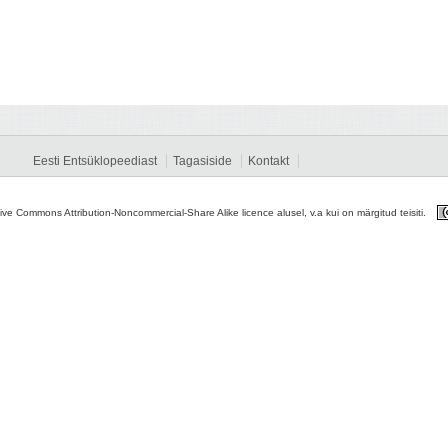
Eesti Entsüklopeediast
Tagasiside
Kontakt
tive Commons Attribution-Noncommercial-Share Alike licence alusel, v.a kui on märgitud teisiti.