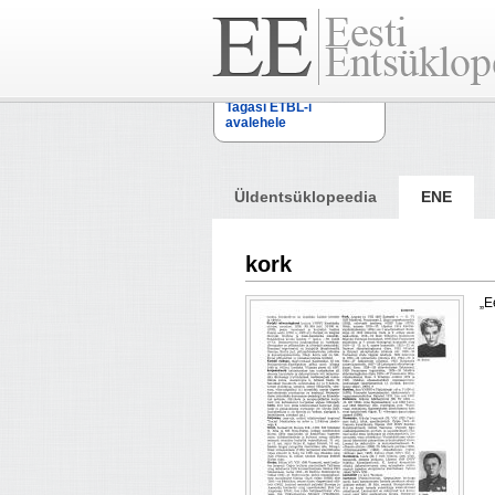
Tagasi ETBL-i
avalehele
Üldentsüklopeedia
ENE
kork
„E