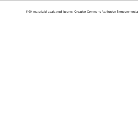
Kõik materjalid avaldatud litsentsi Creative Commons Attribution-Noncommercial-S