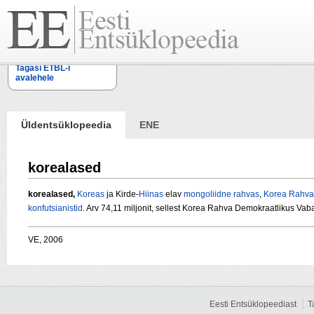
Tagasi ETBL-i
avalehele
Üldentsüklopeedia
ENE
korealased
korealased,
Koreas
ja Kirde-
Hiinas
elav
mongoliidne
rahvas
,
Korea Rahva 
konfutsianistid
. Arv 74,11 miljonit, sellest Korea Rahva Demokraatlikus Vabari
VE, 2006
Eesti Entsüklopeediast
T