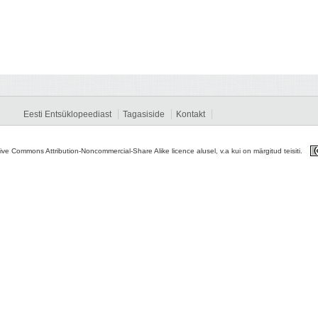
Eesti Entsüklopeediast
Tagasiside
Kontakt
tive Commons Attribution-Noncommercial-Share Alike licence alusel, v.a kui on märgitud teisiti.