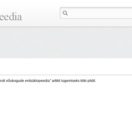
esti nõukogude entsüklopeedia” artikli lugemiseks kliki pildil.