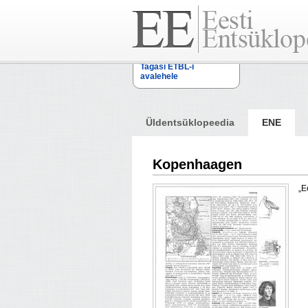
Tagasi ETBL-i
avalehele
Üldentsüklopeedia
ENE
Kopenhaagen
„E