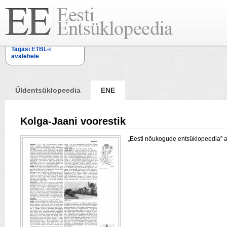
Tagasi ETBL-i
avalehele
Üldentsüklopeedia
ENE
Kolga-Jaani voorestik
„Eesti nõukogude entsüklopeedia” arti