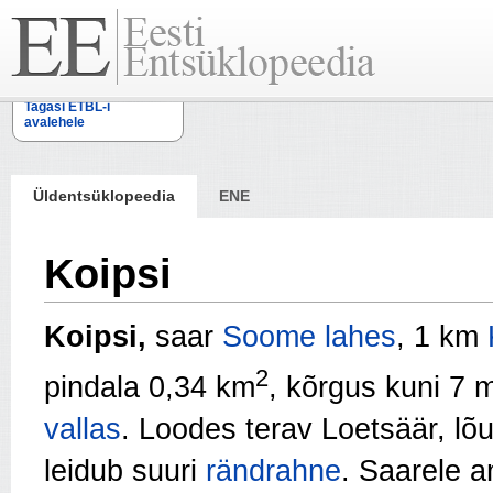
Tagasi ETBL-i
avalehele
Üldentsüklopeedia
ENE
Koipsi
Koipsi,
saar
Soome lahes
, 1 km
2
pindala 0,34 km
, kõrgus kuni 7 m
vallas
. Loodes terav Loetsäär, lõun
leidub suuri
rändrahne
. Saarele 