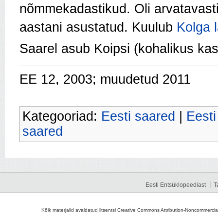
nõmmekadastikud. Oli arvatavasti
aastani asustatud. Kuulub
Kolga 
Saarel asub Koipsi (kohalikus ka
EE 12, 2003; muudetud 2011
Kategooriad:
Eesti saared
|
Eesti
saared
Eesti Entsüklopeediast
T
Kõik materjalid avaldatud litsentsi Creative Commons Attribution-Noncommercial-S