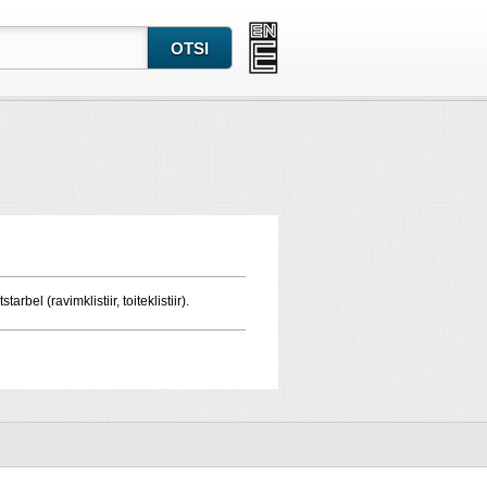
rbel (ravimklistiir, toiteklistiir).