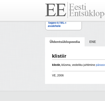
Tagasi ETBL-i
avalehele
Üldentsüklopeedia
ENE
klistiir
klistiir,
klüsma, vedeliku juhtimine
päraso
VE, 2006