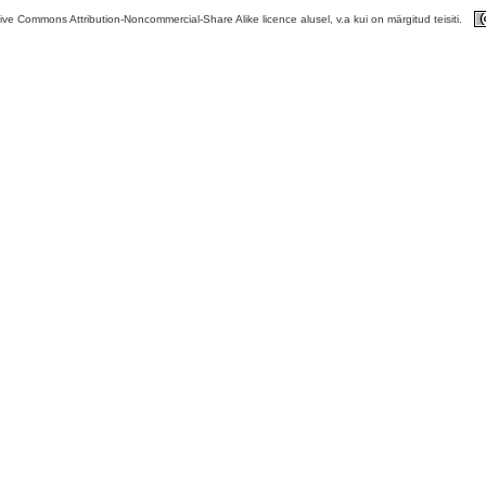
tive Commons Attribution-Noncommercial-Share Alike licence alusel, v.a kui on märgitud teisiti.