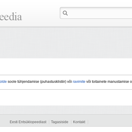
olde
soole tühjendamise (puhastusklistiir) või
ravimite
või toitainete manustamise otsta
Eesti Entsüklopeediast
Tagasiside
Kontakt