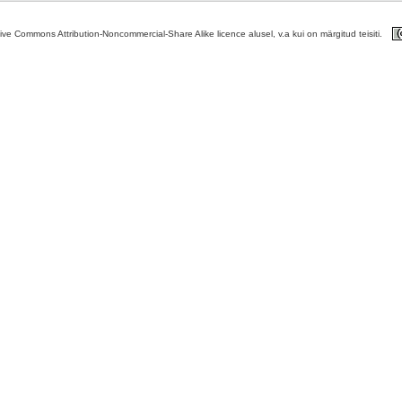
tive Commons Attribution-Noncommercial-Share Alike licence alusel, v.a kui on märgitud teisiti.