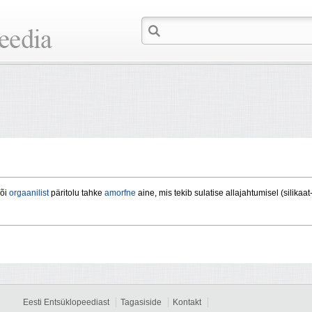
õi
orgaanilist
päritolu tahke
amorfne
aine, mis tekib sulatise allajahtumisel (silikaa
Eesti Entsüklopeediast
Tagasiside
Kontakt