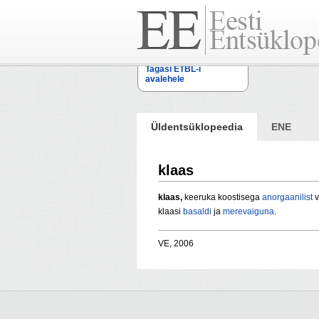
Tagasi ETBL-i
avalehele
Üldentsüklopeedia
ENE
klaas
klaas,
keeruka koostisega
anorgaanilist
v
klaasi
basaldi
ja
merevaiguna
.
VE, 2006