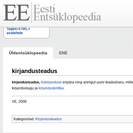
Tagasi ETBL-i
avalehele
Üldentsüklopeedia
ENE
kirjandusteadus
kirjandusteadus,
ilukirjanduse
eripära ning arengut uuriv teadusharu, milles 
kirjanduslugu ja
kirjanduskriitika
.
VE, 2006
Kategooriad:
Kirjandusteadus