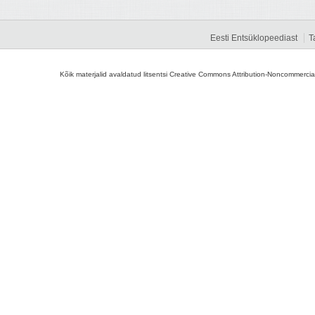
Eesti Entsüklopeediast
T
Kõik materjalid avaldatud litsentsi Creative Commons Attribution-Noncommercial-S