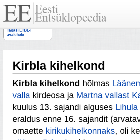
Tagasi ETBL-i
avalehele
Kirbla kihelkond
Kirbla kihelkond
hõlmas
Läänem
valla
kirdeosa ja
Martna vallast
Ka
kuulus 13. sajandi alguses
Lihula
eraldus enne 16. sajandit (arvatav
omaette
kirikukihelkonnaks
, oli k