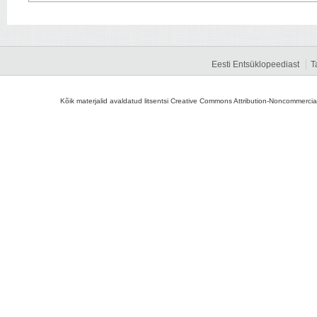
Eesti Entsüklopeediast
T
Kõik materjalid avaldatud litsentsi Creative Commons Attribution-Noncommercial-S