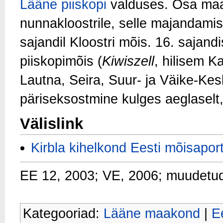
Lääne piiskopi
valduses. Osa maa
nunnakloostrile, selle majandamise
sajandil Kloostri mõis. 16. sajand
piiskopimõis (
Kiwiszell
, hilisem K
Lautna, Seira, Suur- ja Väike-Ke
päriseksostmine kulges aeglaselt,
Välislink
Kirbla kihelkond Eesti mõisaport
EE 12, 2003; VE, 2006; muudetu
Kategooriad:
Lääne maakond
|
E