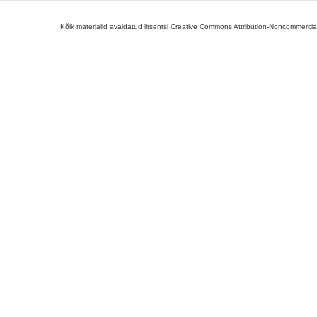
Kõik materjalid avaldatud litsentsi Creative Commons Attribution-Noncommercial-S