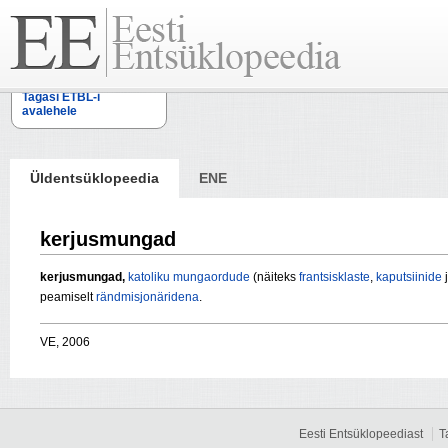
Tagasi ETBL-i
avalehele
Üldentsüklopeedia
ENE
kerjusmungad
kerjusmungad,
katoliku
munga
ordude
(näiteks
frantsisklaste
,
kaputsiinide
peamiselt
rändmisjonäridena
.
VE, 2006
Eesti Entsüklopeediast
T