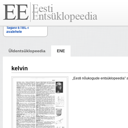
Tagasi ETBL-i
avalehele
Üldentsüklopeedia
ENE
kelvin
„Eesti nõukogude entsüklopeedia” arti