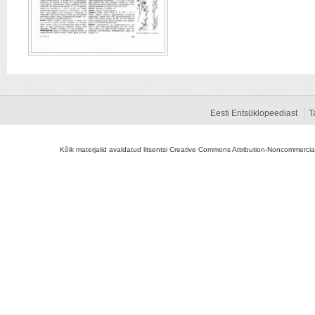
Eesti Entsüklopeediast
T
Kõik materjalid avaldatud litsentsi Creative Commons Attribution-Noncommercial-S