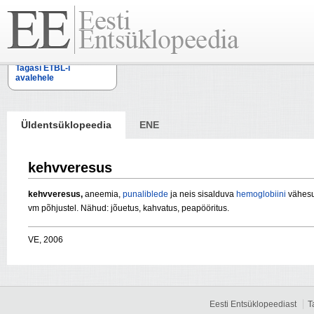
Tagasi ETBL-i
avalehele
Üldentsüklopeedia
ENE
kehvveresus
kehvveresus,
aneemia,
punaliblede
ja neis sisalduva
hemoglobiini
vähesu
vm põhjustel. Nähud: jõuetus, kahvatus, peapööritus.
VE, 2006
Eesti Entsüklopeediast
T