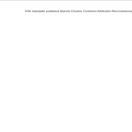
Kõik materjalid avaldatud litsentsi Creative Commons Attribution-Noncommercial-S