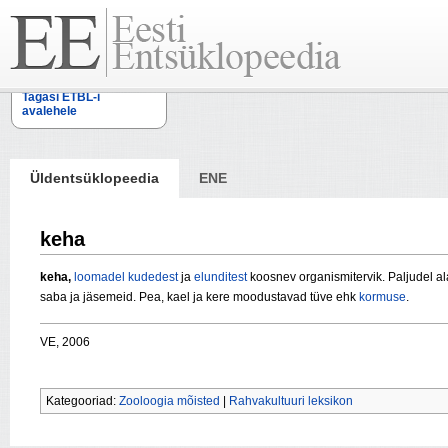
Tagasi ETBL-i
avalehele
Üldentsüklopeedia
ENE
keha
keha,
loomadel
kudedest
ja
elunditest
koosnev organismitervik. Paljudel a
saba ja jäsemeid. Pea, kael ja kere moodustavad tüve ehk
kormuse
.
VE, 2006
Kategooriad:
Zooloogia mõisted
|
Rahvakultuuri leksikon