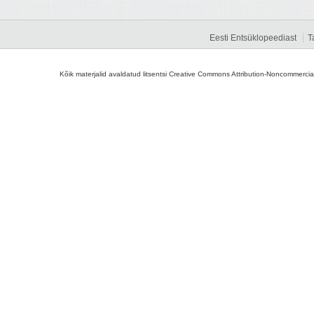
Eesti Entsüklopeediast
T
Kõik materjalid avaldatud litsentsi Creative Commons Attribution-Noncommercial-S