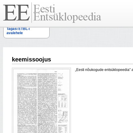
Tagasi ETBL-i
avalehele
keemissoojus
„Eesti nõukogude entsüklopeedia” arti