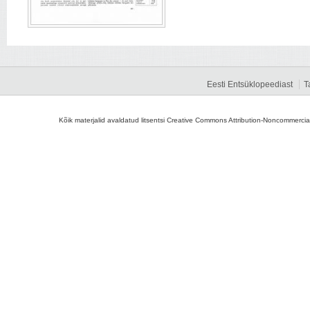
Eesti Entsüklopeediast
T
Kõik materjalid avaldatud litsentsi Creative Commons Attribution-Noncommercial-S