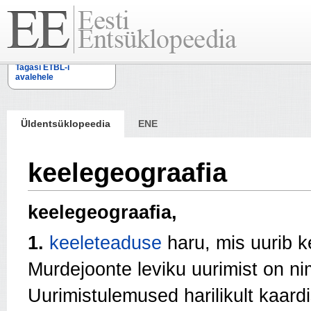
Tagasi ETBL-i
avalehele
Üldentsüklopeedia
ENE
keelegeograafia
keelegeograafia,
1.
keeleteaduse
haru, mis uurib k
Murdejoonte leviku uurimist on n
Uurimistulemused harilikult kaard