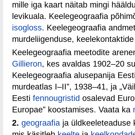
mille iga kaart näitab mingi hääl
levikuala. Keelegeograafia põhimõ
isogloss
. Keelegeograafia andmet
murdeliigenduse, keelekontaktide 
Keelegeograafia meetodite arene
Gillieron
, kes avaldas 1902–20 su
Keelegeograafia alusepanija Eest
murdeatlas I–II”, 1938–41, ja „Vä
Eesti
fennougristid
osalevad Euroo
Europae” koostamises. Vaata ka
2.
geograafia
ja üldkeeleteaduse 
mis käsitleb
keelte
ja
keelkondad