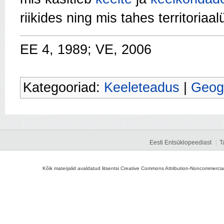
riikides ning mis tahes territoriaa
EE 4, 1989; VE, 2006
Kategooriad:
Keeleteadus
|
Geogr
Eesti Entsüklopeediast
T
Kõik materjalid avaldatud litsentsi Creative Commons Attribution-Noncommercial-S